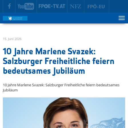
zur Hauptnavigation springen
zum Inhalt springen
Tog
ma
me
15. Juni 2026
10 Jahre Marlene Svazek:
Salzburger Freiheitliche feiern
bedeutsames Jubiläum
10 Jahre Marlene Svazek: Salzburger Freiheitliche feiern bedeutsames
Jubiläum