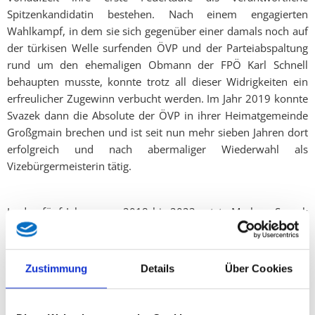
Spitzenkandidatin bestehen. Nach einem engagierten
Wahlkampf, in dem sie sich gegenüber einer damals noch auf
der türkisen Welle surfenden ÖVP und der Parteiabspaltung
rund um den ehemaligen Obmann der FPÖ Karl Schnell
behaupten musste, konnte trotz all dieser Widrigkeiten ein
erfreulicher Zugewinn verbucht werden. Im Jahr 2019 konnte
Svazek dann die Absolute der ÖVP in ihrer Heimatgemeinde
Großgmain brechen und ist seit nun mehr sieben Jahren dort
erfolgreich und nach abermaliger Wiederwahl als
Vizebürgermeisterin tätig.
In den fünf Jahren von 2018 bis 2023 setzte Marlene Svazek
beständig auf einen kantigen Oppositionskurs, der weder die
regierende Dirndl-Koalition schonte noch den eigenen
Mistreitern Raum für Müßiggang ließ. In der Corona-Zeit
Zustimmung
Details
Über Cookies
erkämpfte sie sich als einzige Salzburger Parteichefin, die
offensiv gegen schier endlose Lockdowns und die Spaltung
der Gesellschaft durch die unselige Impfpflicht auftrat, breite