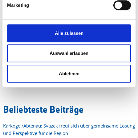
Marketing
Landesparteiobfrau im Februar 2026 deutlich - ein klarer
Auftrag, die Partei auch weiterhin in eine erfolgreiche Zukunft
zu führen und ein Grund für Salzburgs Freiheitliche für einen
feierlichen Abend im Zeichen dieses Jubiläums.
Alle zulassen
Auswahl erlauben
Twitter
Ablehnen
Beliebteste Beiträge
Karkogel/Abtenau: Svazek freut sich über gemeinsame Lösung
und Perspektive für die Region