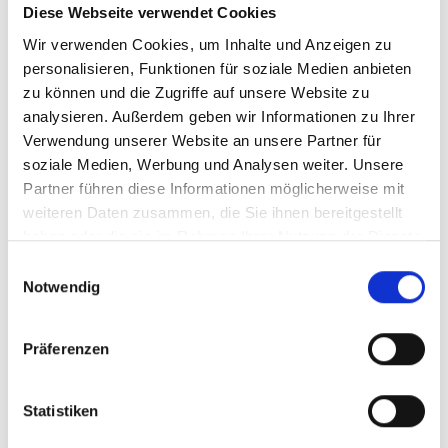
und Perspektive für die Region
Diese Webseite verwendet Cookies
30. Juni 2026
Wir verwenden Cookies, um Inhalte und Anzeigen zu
personalisieren, Funktionen für soziale Medien anbieten
Karin Berger: Rotes Pflegechaos bei den Acute Community
zu können und die Zugriffe auf unsere Website zu
Nurses
analysieren. Außerdem geben wir Informationen zu Ihrer
15. Juli 2026
Verwendung unserer Website an unsere Partner für
soziale Medien, Werbung und Analysen weiter. Unsere
Dominic Maier: Tierheim darf nicht zur Dauerverwahrstelle
Partner führen diese Informationen möglicherweise mit
werden
weiteren Daten zusammen, die Sie ihnen bereitgestellt
17. Juli 2026
haben oder die sie im Rahmen Ihrer Nutzung der Dienste
gesammelt haben.
Einwilligungsauswahl
Notwendig
Svazek zu Landschaftsschutz am Obertauern
22. Juni 2026
Präferenzen
Statistiken