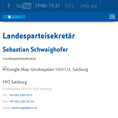
zur Hauptnavigation springen
zum Inhalt springen
Tog
ma
me
Landesparteisekretär
Sebastian Schwaighofer
Landesparteisekretär
FPÖ Salzburg
Ginzkeyplatz 10/I/1/3, 5020 Salzburg
Tel.:
+43 662 628120-0
Fax:
+43 662 628120-33
Email:
salzburg(at)fpoe.at