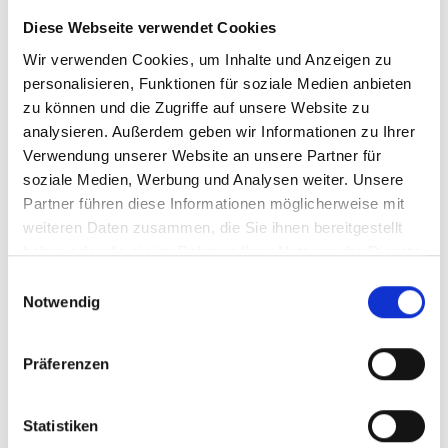
Karkogel/Abtenau: Svazek freut sich über gemeinsame Lösung
Diese Webseite verwendet Cookies
und Perspektive für die Region
30. Juni 2026
Wir verwenden Cookies, um Inhalte und Anzeigen zu
personalisieren, Funktionen für soziale Medien anbieten
zu können und die Zugriffe auf unsere Website zu
Karin Berger: Rotes Pflegechaos bei den Acute Community
analysieren. Außerdem geben wir Informationen zu Ihrer
Nurses
Verwendung unserer Website an unsere Partner für
15. Juli 2026
soziale Medien, Werbung und Analysen weiter. Unsere
Partner führen diese Informationen möglicherweise mit
Dominic Maier: Tierheim darf nicht zur Dauerverwahrstelle
weiteren Daten zusammen, die Sie ihnen bereitgestellt
werden
haben oder die sie im Rahmen Ihrer Nutzung der Dienste
17. Juli 2026
gesammelt haben.
Einwilligungsauswahl
Notwendig
Svazek zu Landschaftsschutz am Obertauern
22. Juni 2026
Präferenzen
Statistiken