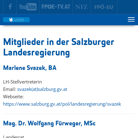
zur Hauptnavigation springen
zum Inhalt springen
Tog
ma
me
Mitglieder in der Salzburger
Landesregierung
Marlene Svazek, BA
LH-Stellvertreterin
Email:
svazek(at)salzburg.gv.at
Webseite:
https://www.salzburg.gv.at/pol/landesregierung/svazek
Mag. Dr. Wolfgang Fürweger, MSc
Landesrat