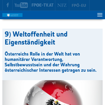
zur Hauptnavigation springen
zum Inhalt springen
Tog
ma
me
9) Weltoffenheit und
Eigenständigkeit
Österreichs Rolle in der Welt hat von
humanitärer Verantwortung,
Selbstbewusstsein und der Wahrung
österreichischer Interessen getragen zu sein.