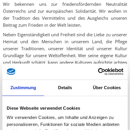
Wir bekennen uns zur friedensfördernden Neutralität
Österreichs und zur europäischen Solidarität. Wir wollen in
der Tradition des Vermittelns und des Ausgleichs unseren
Beitrag zum Frieden in der Welt leisten.
Neben Eigenständigkeit und Freiheit sind die Liebe zu unserer
Heimat und den Menschen in unserem Land, die Pflege
unserer Traditionen, unserer Identität und unserer Kultur
Grundlage für unsere Weltoffenheit. Wer seine eigene Kultur
und Herkunft schätzt, kann andere Kulturen aufrichtig achten
oder sich nötigenfalls ihrer erwehren, wenn sie aggressiven,
unsere eigene Kultur verdrängenden Charakter zeigen.
Grundprinzip österreichischer Entwicklungshilfe ist die Hilfe
Zustimmung
Details
Über Cookies
zur Selbsthilfe. Sie fördert Freiheit und Verantwortung und
begegnet Krisensituationen und Flüchtlingsströmen.
Diese Webseite verwendet Cookies
Österreich ist Anwalt der deutschen und ladinischen
Südtiroler und vertritt die Interessen für alle Altösterreicher
Wir verwenden Cookies, um Inhalte und Anzeigen zu
deutscher Muttersprache aus dem Bereich der ehemaligen
personalisieren, Funktionen für soziale Medien anbieten
k.u.k. Monarchie. Wir streben die Einheit Tirols an und