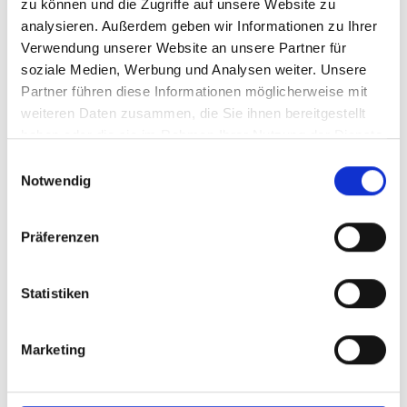
zu können und die Zugriffe auf unsere Website zu
bekennen uns zum Selbstbestimmungsrecht Südtirols und zur
analysieren. Außerdem geben wir Informationen zu Ihrer
Unterstützung der HeimatvertriebenenVerbände.
Verwendung unserer Website an unsere Partner für
soziale Medien, Werbung und Analysen weiter. Unsere
Partner führen diese Informationen möglicherweise mit
weiteren Daten zusammen, die Sie ihnen bereitgestellt
haben oder die sie im Rahmen Ihrer Nutzung der Dienste
gesammelt haben.
Einwilligungsauswahl
Beliebteste Beiträge
Notwendig
Karkogel/Abtenau: Svazek freut sich über gemeinsame Lösung
Präferenzen
und Perspektive für die Region
30. Juni 2026
Statistiken
Karin Berger: Rotes Pflegechaos bei den Acute Community
Nurses
Marketing
15. Juli 2026