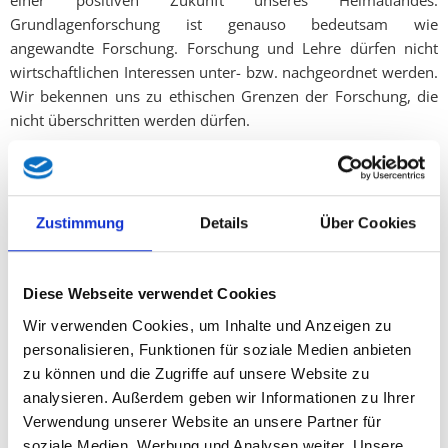
Grundlagenforschung ist genauso bedeutsam wie
angewandte Forschung. Forschung und Lehre dürfen nicht
wirtschaftlichen Interessen unter- bzw. nachgeordnet werden.
Wir bekennen uns zu ethischen Grenzen der Forschung, die
nicht überschritten werden dürfen.
Kunst und Kultur in allen ihren Ausprägungsformen sind
wesentliche Identitätsstifter unserer Gesellschaft. Kultur als
Gesamtheit aller menschlichen Ausdrucksformen findet ihre
höchste schöpferische Ausdrucksform in der Kunst.
Zustimmung
Details
Über Cookies
Kunst kennt in unserer Gesellschaft ihre Beschränkung nur
durch die Rechtsordnung und durch das unserer Verfassung
Diese Webseite verwendet Cookies
zugrunde liegende humanistische Menschen- und
Wir verwenden Cookies, um Inhalte und Anzeigen zu
Gesellschaftsbild. Künstlerische Freiheit bedingt die Freiheit
personalisieren, Funktionen für soziale Medien anbieten
des Bürgers zur Kritik an und zur kritischen
zu können und die Zugriffe auf unsere Website zu
Auseinandersetzung mit der Kunst.
analysieren. Außerdem geben wir Informationen zu Ihrer
Unsere abendländische Kultur ist reichhaltig und vielfältig. Sie
Verwendung unserer Website an unsere Partner für
verbindet die europäischen Kulturnationen. Der Erhalt
soziale Medien, Werbung und Analysen weiter. Unsere