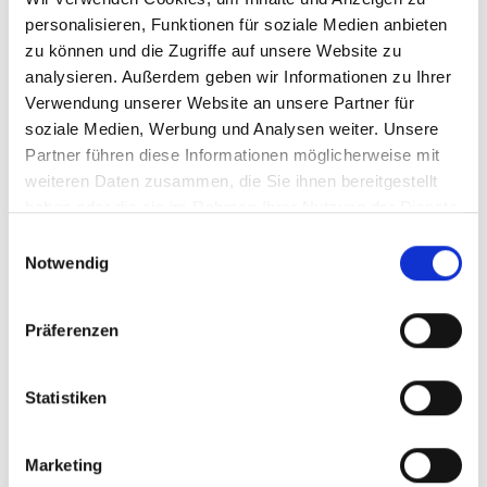
Bei der Gemeindevertretungswahl 2019 wurde Marlene mit
personalisieren, Funktionen für soziale Medien anbieten
der Großgmainer FPÖ zur zweitstärksten Fraktion gewählt,
zu können und die Zugriffe auf unsere Website zu
konnte die Absolute der ÖVP brechen und ist seither
analysieren. Außerdem geben wir Informationen zu Ihrer
Vizebürgermeister der Gemeinde Großgmain. Marlene wird
Verwendung unserer Website an unsere Partner für
uns auch als einstimmig nominierte Spitzenkandidatin zum
soziale Medien, Werbung und Analysen weiter. Unsere
zweiten Mal in die Landtagswahlen am 23. April 2023 führen.
Partner führen diese Informationen möglicherweise mit
weiteren Daten zusammen, die Sie ihnen bereitgestellt
haben oder die sie im Rahmen Ihrer Nutzung der Dienste
Politische Laufbahn
gesammelt haben.
Einwilligungsauswahl
Notwendig
Mitglied der Salzburger Freiheitlichen seit April 2011
Mitglied im Ring Freiheitlicher Jugend (RFJ)
Präferenzen
Gemeindevertretung von Großgmain
2015/2016 Landesparteisekretärin der Salzburger
Statistiken
Freiheitlichen
seit 10. Juni 2016 Landesparteiobfrau der Salzburger
Freiheitlichen
Marketing
von November 2017 bis Juni 2018 Abgeordnete zum