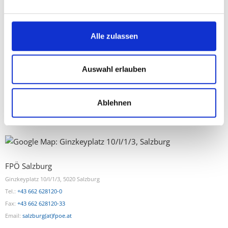
Nationalrat
von Jänner 2018 bis Mai 2018 Bundes-
Genereralsekretärin
Alle zulassen
seit Juni 2018 Klubobfrau des Salzburger FPÖ-
Landtagsklubs
Auswahl erlauben
seit März 2019 Vizebürgermeisterin der Gemeinde
Großgmain
seit September 2019 Bundesparteiobmann
Ablehnen
Stellvertreterin der FPÖ
FPÖ Salzburg
Ginzkeyplatz 10/I/1/3, 5020 Salzburg
Tel.:
+43 662 628120-0
Fax:
+43 662 628120-33
Email:
salzburg(at)fpoe.at