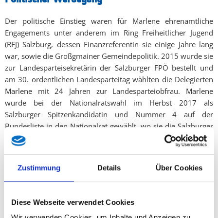
Der politische Einstieg waren für Marlene ehrenamtliche
Engagements unter anderem im Ring Freiheitlicher Jugend
(RFJ) Salzburg, dessen Finanzreferentin sie einige Jahre lang
war, sowie die Großgmainer Gemeindepolitik. 2015 wurde sie
zur Landesparteisekretärin der Salzburger FPÖ bestellt und
am 30. ordentlichen Landesparteitag wählten die Delegierten
Marlene mit 24 Jahren zur Landesparteiobfrau. Marlene
wurde bei der Nationalratswahl im Herbst 2017 als
Salzburger Spitzenkandidatin und Nummer 4 auf der
Bundesliste in den Nationalrat gewählt, wo sie die Salzburger
FPÖ bis zur Landtagswahl 2018 vertrat. Am 13. Jänner 2018
wurde sie außerdem zur Generalsekretärin der Bundes-FPÖ
bestellt. Diese Funktion legte sie allerdings mit der Rückkehr
Zustimmung
Details
Über Cookies
nach Salzburg und nach der Wahl in den Salzburger Landtag
zurück, um sich voll und ganz auf ihre Aufgabe in ihrem
Heimatbundesland konzentrieren zu können. Seit Juni 2018
Diese Webseite verwendet Cookies
führt Marlene den Freiheitlichen Landtagsklub in Salzburg an.
Wir verwenden Cookies, um Inhalte und Anzeigen zu