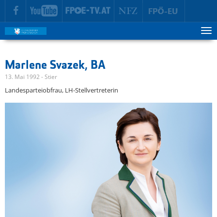
zur Hauptnavigation springen
zum Inhalt springen
Tog
ma
me
Marlene Svazek, BA
13. Mai 1992 - Stier
Landesparteiobfrau, LH-Stellvertreterin