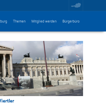
toggle
region
menu
zburg
Themen
Mitglied werden
Bürgerbüro
iertler