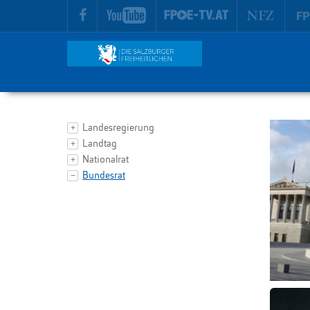
zur Hauptnavigation springen
zum Inhalt springen
Landesregierung
Landtag
Nationalrat
Bundesrat