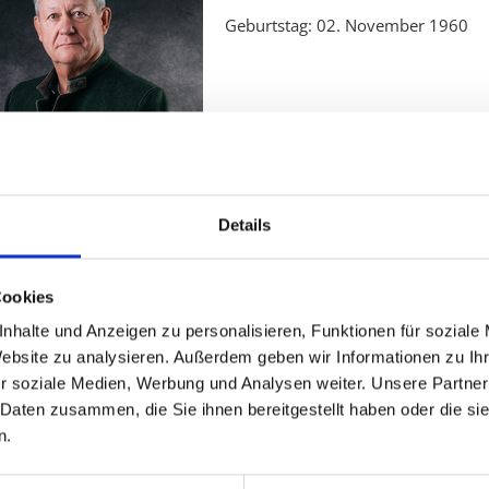
Geburtstag: 02. November 1960
önnen Sie uns erreichen!
Details
licher Parlamentsklub
 Renner-Ring 3, A-1017 Wien
Cookies
: +43-1-40110 / 7012 | Fax: +43-1-40110 / 7099
nhalte und Anzeigen zu personalisieren, Funktionen für soziale
Website zu analysieren. Außerdem geben wir Informationen zu I
:
http://www.fpoe-parlamentsklub.at
| E-Mail:
parlamentsklub(at)
r soziale Medien, Werbung und Analysen weiter. Unsere Partner
 Daten zusammen, die Sie ihnen bereitgestellt haben oder die s
n.