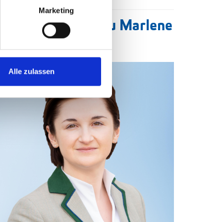
Marketing
andesparteiobfrau Marlene
vazek, BA
Alle zulassen