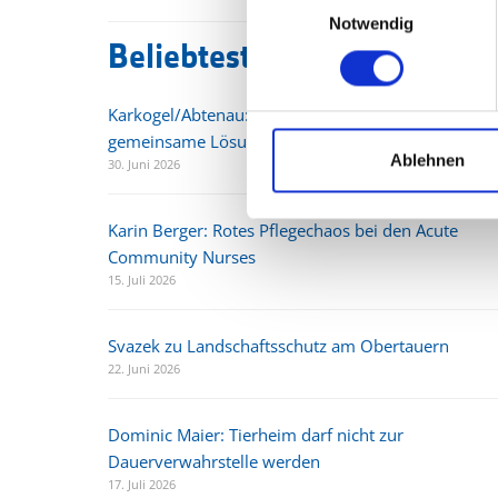
Notwendig
Beliebteste Beiträge
Karkogel/Abtenau: Svazek freut sich über
gemeinsame Lösung und Perspektive für die Regio
Ablehnen
30. Juni 2026
Karin Berger: Rotes Pflegechaos bei den Acute
Community Nurses
15. Juli 2026
Svazek zu Landschaftsschutz am Obertauern
22. Juni 2026
Dominic Maier: Tierheim darf nicht zur
Dauerverwahrstelle werden
17. Juli 2026