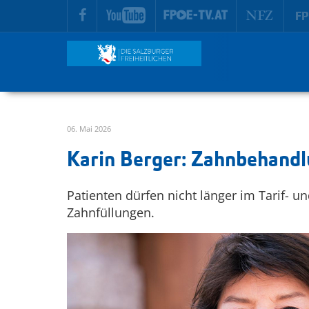
zur Hauptnavigation springen
zum Inhalt springen
06. Mai 2026
Karin Berger: Zahnbehandlu
Patienten dürfen nicht länger im Tarif- u
Zahnfüllungen.