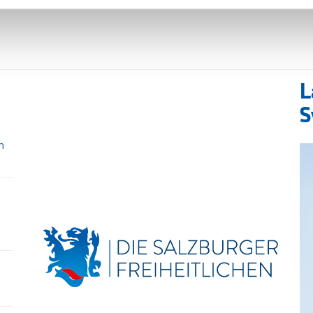
L
S
n