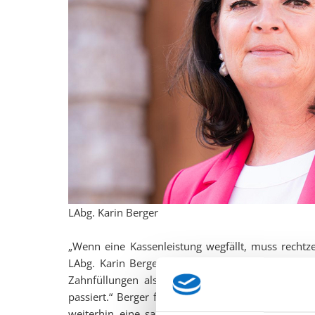
LAbg. Karin Berger
„Wenn eine Kassenleistung wegfällt, muss rechtzeit
LAbg. Karin Berger anlässlich der heutigen Behan
Zahnfüllungen als Kassenleistung. „Genau das i
passiert.“ Berger führt aus, dass seit dem Ausla
weiterhin eine saubere, dauerhafte und österre