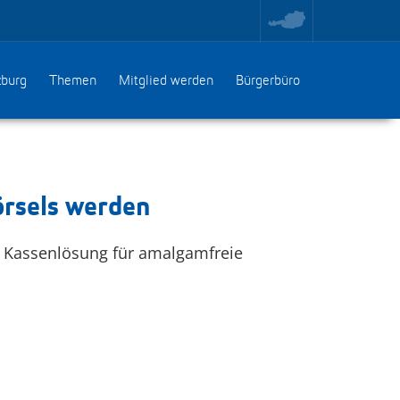
toggle
region
menu
zburg
Themen
Mitglied werden
Bürgerbüro
örsels werden
re Kassenlösung für amalgamfreie