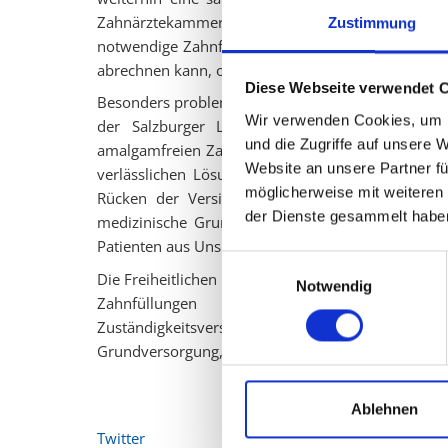
Zahnärztekammer fehlt. „Für die Patienten bed
Zustimmung
notwendige Zahnfüllung braucht, muss oft erst her
abrechnen kann, ob privat vorfinanziert werden mus
Diese Webseite verwendet 
Besonders problematisch ist, dass das Thema kei
Wir verwenden Cookies, um I
der Salzburger Landtag auf freiheitliche Initi
und die Zugriffe auf unsere 
amalgamfreien Zahnfüllungen als Kassenleistung ein
Website an unsere Partner fü
verlässlichen Lösung haben wir Übergangslösung
möglicherweise mit weiteren
Rücken der Versicherten ausgetragen wird“, krit
der Dienste gesammelt habe
medizinische Grundversorgung. Gerade in Zeiten 
Patienten aus Unsicherheit oder Kostengründen n
Einwilligungsauswahl
Die Freiheitlichen fordern daher eine klare, tragf
Notwendig
Zahnfüllungen als Kassenleistung. „D
Zuständigkeitsverschiebungen und kein Tarif
Grundversorgung, auf die sie sich im Ernstfall ver
Ablehnen
Twitter