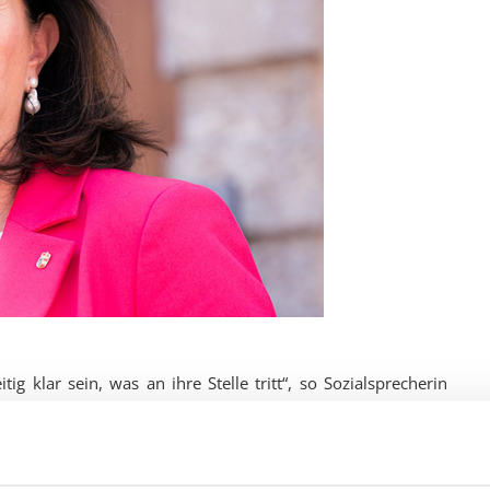
ig klar sein, was an ihre Stelle tritt“, so Sozialsprecherin
dlung des freiheitlichen Antrags betreffend amalgamfreie
st bei den amalgamfreien Zahnfüllungen bis heute nicht
ufen der bisherigen Amalgamversorgung mit 1. Jänner 2025
ichweit einheitliche Nachfolgeregelung zwischen ÖGK und