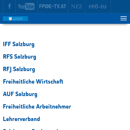
zur Hauptnavigation springen
zum Inhalt springen
Tog
ma
me
IFF Salzburg
RFS Salzburg
RFJ Salzburg
Freiheitliche Wirtschaft
AUF Salzburg
Freiheitliche Arbeitnehmer
Lehrerverband