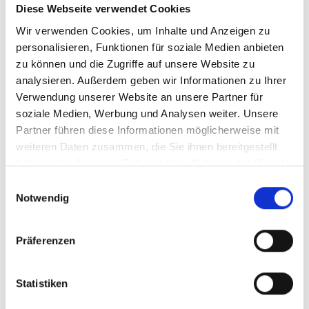
und Perspektive für die Region
Diese Webseite verwendet Cookies
30. Juni 2026
Wir verwenden Cookies, um Inhalte und Anzeigen zu
personalisieren, Funktionen für soziale Medien anbieten
Karin Berger: Rotes Pflegechaos bei den Acute Community
zu können und die Zugriffe auf unsere Website zu
Nurses
analysieren. Außerdem geben wir Informationen zu Ihrer
15. Juli 2026
Verwendung unserer Website an unsere Partner für
soziale Medien, Werbung und Analysen weiter. Unsere
Dominic Maier: Tierheim darf nicht zur Dauerverwahrstelle
Partner führen diese Informationen möglicherweise mit
werden
weiteren Daten zusammen, die Sie ihnen bereitgestellt
17. Juli 2026
haben oder die sie im Rahmen Ihrer Nutzung der Dienste
gesammelt haben.
Einwilligungsauswahl
Notwendig
Svazek zu Landschaftsschutz am Obertauern
22. Juni 2026
Präferenzen
Statistiken