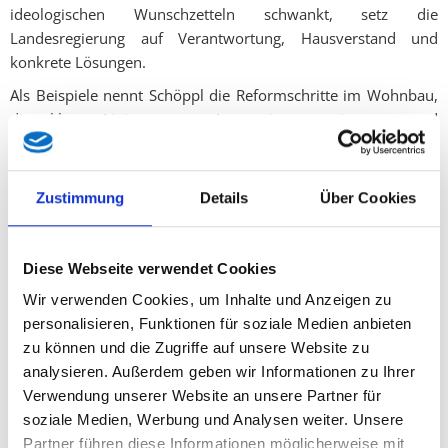
ideologischen Wunschzetteln schwankt, setz die
Landesregierung auf Verantwortung, Hausverstand und
konkrete Lösungen.
Als Beispiele nennt Schöppl die Reformschritte im Wohnbau,
die klare Linie gegen Integrationsverweigerung und
Sozialmissbrauch, praxistaugliche Lösungen im Naturschutz,
Verbesserungen in der Kinderbetreuung sowie die Arbeit an
Zukunftsprojekten wie der Plattform Pflege III, den Acute
Zustimmung
Details
Über Cookies
Community Nurses und der Neuaufstellung der
Gesundheitsversorgung im Rahmen von „Zukunft
Gesundheit“. „Natürlich sind diese Aufgaben komplex. Aber
Diese Webseite verwendet Cookies
gerade deshalb braucht es Führung, Fachwissen und
Wir verwenden Cookies, um Inhalte und Anzeigen zu
rechtliche Absicherung. Wer glaubt, man kann Pflege,
personalisieren, Funktionen für soziale Medien anbieten
Gesundheit, Kinderbetreuung oder Wohnbau mit ein paar
zu können und die Zugriffe auf unsere Website zu
Oppositionsslogans lösen, hat die Realität nicht verstanden“,
analysieren. Außerdem geben wir Informationen zu Ihrer
so Schöppl, der ergänzt, dass auch unter schwierigen
Verwendung unserer Website an unsere Partner für
budgetären Rahmenbedingungen Verantwortung
soziale Medien, Werbung und Analysen weiter. Unsere
übernommen wird. „Wir sagen offen, was geht und was nicht
Partner führen diese Informationen möglicherweise mit