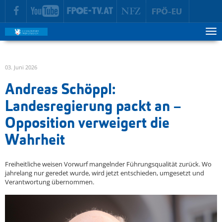
zur Hauptnavigation springen
zum Inhalt springen
Tog
ma
me
03. Juni 2026
Andreas Schöppl:
Landesregierung packt an –
Opposition verweigert die
Wahrheit
Freiheitliche weisen Vorwurf mangelnder Führungsqualität zurück. Wo
jahrelang nur geredet wurde, wird jetzt entschieden, umgesetzt und
Verantwortung übernommen.