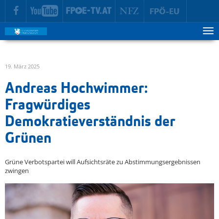
zur Hauptnavigation springen
zum Inhalt springen
Tog
ma
me
19. März 2025
Andreas Hochwimmer:
Fragwürdiges
Demokratieverständnis der
Grünen
Grüne Verbotspartei will Aufsichtsräte zu Abstimmungsergebnissen
zwingen