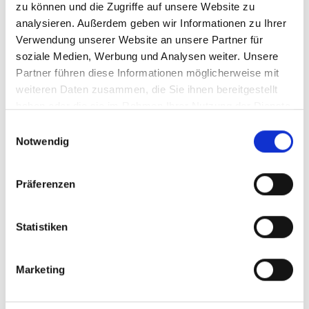
zu können und die Zugriffe auf unsere Website zu
analysieren. Außerdem geben wir Informationen zu Ihrer
Verwendung unserer Website an unsere Partner für
Twitter
soziale Medien, Werbung und Analysen weiter. Unsere
Partner führen diese Informationen möglicherweise mit
weiteren Daten zusammen, die Sie ihnen bereitgestellt
haben oder die sie im Rahmen Ihrer Nutzung der Dienste
gesammelt haben.
Einwilligungsauswahl
Beliebteste Beiträge
Notwendig
Karkogel/Abtenau: Svazek freut sich über gemeinsame Lösung
Präferenzen
und Perspektive für die Region
30. Juni 2026
Statistiken
Karin Berger: Rotes Pflegechaos bei den Acute Community
Nurses
Marketing
15. Juli 2026