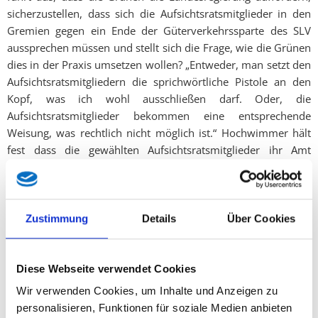
sicherzustellen, dass sich die Aufsichtsratsmitglieder in den
Gremien gegen ein Ende der Güterverkehrssparte des SLV
aussprechen müssen und stellt sich die Frage, wie die Grünen
dies in der Praxis umsetzen wollen? „Entweder, man setzt den
Aufsichtsratsmitgliedern die sprichwörtliche Pistole an den
Kopf, was ich wohl ausschließen darf. Oder, die
Aufsichtsratsmitglieder bekommen eine entsprechende
Weisung, was rechtlich nicht möglich ist.“ Hochwimmer hält
fest dass die gewählten Aufsichtsratsmitglieder ihr Amt
weisungsfrei in eigener Verantwortung auszuüben haben und
als oberste Leitschnur der Tätigkeit das Wohl des
Unternehmens zu verfolgen haben. „Die Vorschreibung eines
bestimmten Abstimmungsverhältnisses ist also rechtlich
Zustimmung
Details
Über Cookies
unzulässig. Die Grünen müssen einsehen, dass auch sie sich
an Gesetze und Vorschriften halten müssen. In dieser Form
Druck auf Aufsichtsräte auszuüben ist weder möglich, noch
Diese Webseite verwendet Cookies
redlich und dementsprechend ein rechtlich klar verfehlter
Wir verwenden Cookies, um Inhalte und Anzeigen zu
Antrag.“
personalisieren, Funktionen für soziale Medien anbieten