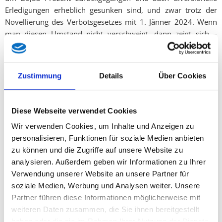
Erledigungen erheblich gesunken sind, und zwar trotz der
Novellierung des Verbotsgesetzes mit 1. Jänner 2024. Wenn
man diesen Umstand nicht verschweigt, dann zeigt sich –
erfreulicher Weise - also ein durchaus anderes Bild. Wer aber
mit Sammelzahlen Schlagzeilen produziert, aber diese zweite
Ebene weglässt, betreibt keine Aufklärung, sondern
Zustimmung
Details
Über Cookies
Zahlenakrobatik“, so Hochwimmer.
Gleichzeitig warnt Hochwimmer vor einer gefährlichen
Schieflage. „Nulltoleranz heißt auch, islamistischen
Diese Webseite verwendet Cookies
Extremismus und Linksextremismus nicht kleinzureden.“ Der
Wir verwenden Cookies, um Inhalte und Anzeigen zu
Direktion Staatsschutz und Nachrichtendienst zufolge nahm
personalisieren, Funktionen für soziale Medien anbieten
Extremismus 2024 in mehreren Bereichen zu. So werden für
zu können und die Zugriffe auf unsere Website zu
den Linksextremismus 214 Tathandlungen und ein massiver
analysieren. Außerdem geben wir Informationen zu Ihrer
Anstieg gegenüber dem Vorjahr genannt, was von grüner
Verwendung unserer Website an unsere Partner für
Seite anscheinend bewusst verschwiegen wird. „Wer glaubt,
soziale Medien, Werbung und Analysen weiter. Unsere
linke Gewalt sei ein Randthema, muss nur nach Turin blicken.
Partner führen diese Informationen möglicherweise mit
Wir wollen Sicherheitspolitik mit Fakten, Vergleichbarkeit und
weiteren Daten zusammen, die Sie ihnen bereitgestellt
Transparenz und eine Landespolitik, die auf keinem Auge
haben oder die sie im Rahmen Ihrer Nutzung der Dienste