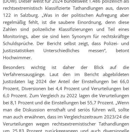
(DÖW). Dieser weist für 2024 bundesweit 1.486 polizeilich als
rechtsextremistisch klassifizierte Tathandlungen aus, davon
122 in Salzburg. „Was in der politischen Aufregung aber
regelmäßig fehlt, ist die saubere Einordnung, denn diese
Zahlen sind polizeiliche Klassifizierungen und Teil eines
Monitorings, aber sie sind kein Synonym für rechtskräftige
Schuldsprüche. Der Bericht selbst zeigt, dass Polizei- und
Justizstatistiken Unterschiedliches messen“, betont
Hochwimmer.
Besonders wichtig ist daher der Blick auf die
Verfahrensausgänge. Laut den im Bericht abgebildeten
Justizdaten lag 2024 der Anteil der Einstellungen bei 66,0
Prozent, Diversionen bei 4,4 Prozent und Verurteilungen bei
6,0 Prozent. Zum Vergleich zu 2022 lagen die Verurteilungen
bei 8,1 Prozent und die Einstellungen bei 55,7 Prozent. „Wenn
man die Diskussion ernsthaft und seriös führen will, sollte
man auch erwähnen, dass im Vergleichszeitraum 2023/24 die
Verurteilungen wegen rechtsextremistischer Tathandlungen
um 25,83 Prozent zurückgegangen und auch diversionelle