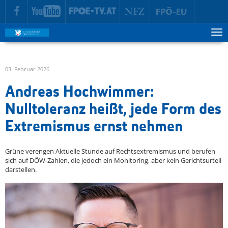
zur Hauptnavigation springen
zum Inhalt springen
Tog
ma
me
03. Februar 2026
Andreas Hochwimmer:
Nulltoleranz heißt, jede Form des
Extremismus ernst nehmen
Grüne verengen Aktuelle Stunde auf Rechtsextremismus und berufen
sich auf DÖW-Zahlen, die jedoch ein Monitoring, aber kein Gerichtsurteil
darstellen.