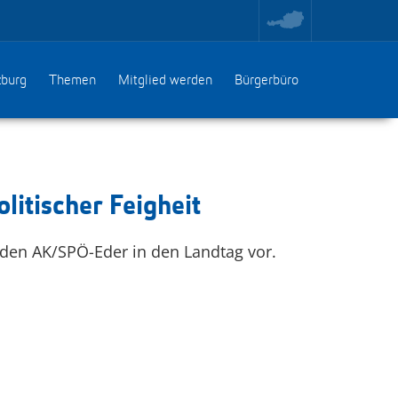
toggle
region
menu
zburg
Themen
Mitglied werden
Bürgerbüro
litischer Feigheit
laden AK/SPÖ-Eder in den Landtag vor.