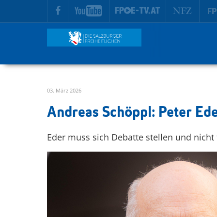
zur Hauptnavigation springen
zum Inhalt springen
03. März 2026
Andreas Schöppl: Peter Ede
Eder muss sich Debatte stellen und nicht 