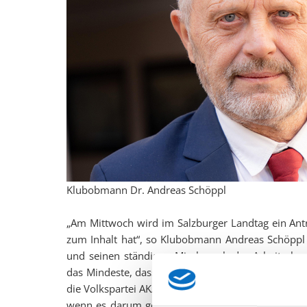
Klubobmann Dr. Andreas Schöppl
„Am Mittwoch wird im Salzburger Landtag ein Ant
zum Inhalt hat“, so Klubobmann Andreas Schöppl 
und seinen ständigen Missbrauch der Arbeiterkamm
das Mindeste, dass er im Ausschuss Rede und Antw
die Volkspartei AK/SPÖ-Eder in den Landtag vorgelad
wenn es darum geht, sich kritischen Fragen zu ste