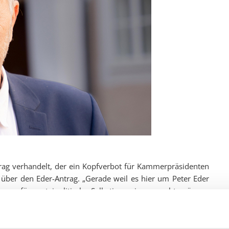
rag verhandelt, der ein Kopfverbot für Kammerpräsidenten
über den Eder-Antrag. „Gerade weil es hier um Peter Eder
er für parteipolitische Selbstinszenierung geht, wäre es
ort steht. Darum haben sowohl die Freiheitlichen als auch
en. Peter Eder ist groß im Austeilen, aber auffallend klein,
llen.“ Schöppl ergänzt, dass Eder schon bei seiner eigenen