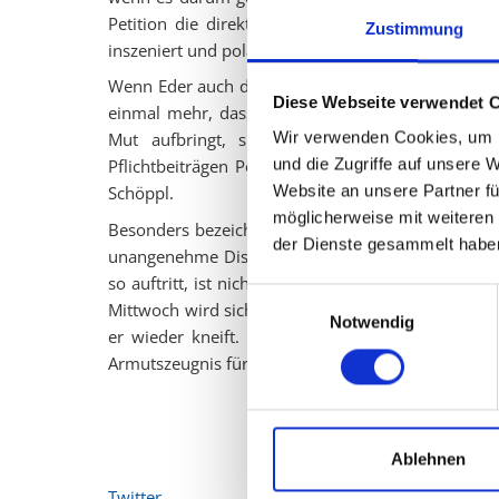
Petition die direkte Konfrontation im Landtag ges
Zustimmung
inszeniert und polarisiert, darf sich dann nicht verd
Wenn Eder auch dieses Mal nicht erscheint oder si
Diese Webseite verwendet 
einmal mehr, dass er zwar ständig den starken 
Wir verwenden Cookies, um I
Mut aufbringt, sich einer offenen parlamentar
und die Zugriffe auf unsere 
Pflichtbeiträgen Politik macht, sollte zumindest 
Website an unsere Partner fü
Schöppl.
möglicherweise mit weiteren
Besonders bezeichnend ist, dass ausgerechnet jener
der Dienste gesammelt habe
unangenehme Diskussion meidet. „Eder will zwar 
so auftritt, ist nicht mutig, sondern zu feig für d
Einwilligungsauswahl
Mittwoch wird sich zeigen, ob Eder endlich den Mu
Notwendig
er wieder kneift. Sollte er fernbleiben, dann wä
Armutszeugnis für sein Amtsverständnis“, so Schöp
Ablehnen
Twitter