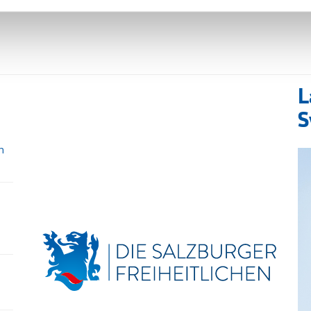
L
S
n