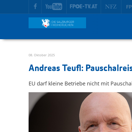
zur Hauptnavigation springen
zum Inhalt springen
08. Oktober 2025
Andreas Teufl: Pauschalreis
EU darf kleine Betriebe nicht mit Pauscha