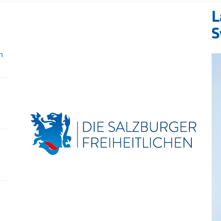
L
S
n