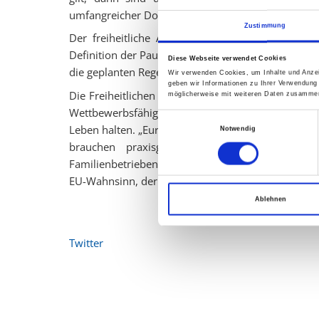
umfangreicher Dokumentation und drohenden Strafe
Zustimmung
Der freiheitliche Antrag verlangt daher, dass Ö
Definition der Pauschalreise sowie realistische, be
Diese Webseite verwendet Cookies
die geplanten Regelungen zu entschärfen und klein
Wir verwenden Cookies, um Inhalte und Anzei
geben wir Informationen zu Ihrer Verwendung
Die Freiheitlichen sehen darin eine massive Über
möglicherweise mit weiteren Daten zusammen,
Wettbewerbsfähigkeit zu stärken, würden gerade 
Einwilligungsauswahl
Leben halten. „Europa sollte den Mittelstand unte
Notwendig
brauchen praxisgerechte Regelungen, die zwi
Familienbetrieben unterscheiden“, so Teufl. „Wir s
EU-Wahnsinn, der Arbeitsplätze und Existenzen gef
Ablehnen
Twitter