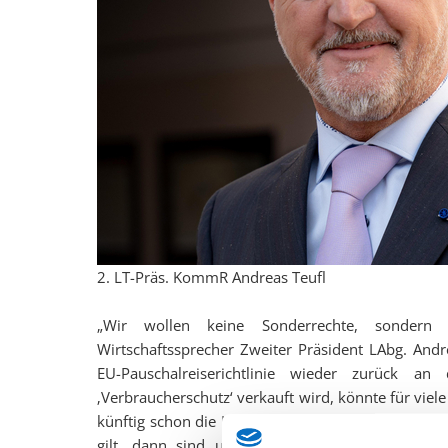
2. LT-Präs. KommR Andreas Teufl
„Wir wollen keine Sonderrechte, sondern 
Wirtschaftssprecher Zweiter Präsident LAbg. Andr
EU-Pauschalreiserichtlinie wieder zurück a
‚Verbraucherschutz‘ verkauft wird, könnte für vi
künftig schon die Kombination aus einer Nächtigu
gilt, dann sind unzählige kleine Hotels, Reiseb