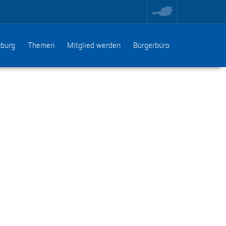
toggle
region
menu
zburg
Themen
Mitglied werden
Bürgerbüro