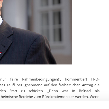
nur faire Rahmenbedingungen!“, kommentiert FPÖ-
eas Teufl bezugnehmend auf den freiheitlichen Antrag die
n den Start zu schicken. „Denn was in Brüssel als
ele heimische Betriebe zum Bürokratiemonster werden. Wenn
ng und einem Skipass oder einer Massage als Pauschalreise
üros und Freizeitbetriebe samt neuer Haftungspflichten,