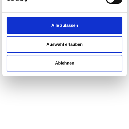
Karin Berger: Rotes Pflegechaos bei den Acute Community
Nurses
15. Juli 2026
Alle zulassen
Dominic Maier: Tierheim darf nicht zur Dauerverwahrstelle
werden
Auswahl erlauben
17. Juli 2026
Ablehnen
Svazek zu Landschaftsschutz am Obertauern
22. Juni 2026