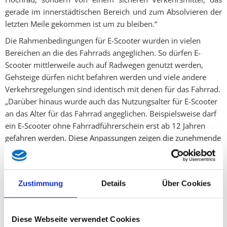
gerade im innerstädtischen Bereich und zum Absolvieren der
letzten Meile gekommen ist um zu bleiben.“
Die Rahmenbedingungen für E-Scooter wurden in vielen
Bereichen an die des Fahrrads angeglichen. So dürfen E-
Scooter mittlerweile auch auf Radwegen genutzt werden,
Gehsteige dürfen nicht befahren werden und viele andere
Verkehrsregelungen sind identisch mit denen für das Fahrrad.
„Darüber hinaus wurde auch das Nutzungsalter für E-Scooter
an das Alter für das Fahrrad angeglichen. Beispielsweise darf
ein E-Scooter ohne Fahrradführerschein erst ab 12 Jahren
gefahren werden. Diese Anpassungen zeigen die zunehmende
Akzeptanz des E-Scooters als alltägliches Verkehrsmittel“, so
Egger, der betont, dass auch immer mehr Dienstgeber ihren
Mitarbeitern E-Scooter zur Verfügung stellen und diese auch
Zustimmung
Details
Über Cookies
sehr gut angenommen werden. „Angesichts der steigenden
Zahl von Menschen, die den E-Scooter als praktische
Alternative zum Fahrrad und Auto in Betracht ziehen,
Diese Webseite verwendet Cookies
erscheint eine Anpassung der rechtlichen