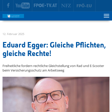
zur Hauptnavigation springen
zum Inhalt springen
Tog
ma
me
12. Februar 2025
Eduard Egger: Gleiche Pflichten,
gleiche Rechte!
Freiheitliche fordern rechtliche Gleichstellung von Rad und E-Scooter
beim Versicherungsschutz am Arbeitsweg