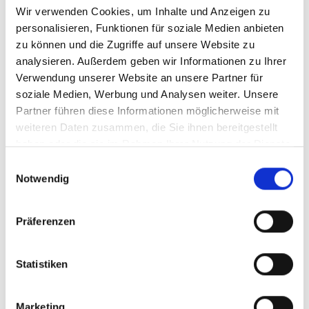
Rahmenbedingungen sinnvoll. Eine Gleichstellung des E-
Wir verwenden Cookies, um Inhalte und Anzeigen zu
Scooters mit dem Fahrrad im Bereich des Wegunfallschutzes,
personalisieren, Funktionen für soziale Medien anbieten
trägt dazu bei, dass Menschen im Falle eines Unfalls auch den
zu können und die Zugriffe auf unsere Website zu
gleichen Versicherungsschutz genießen wie Fahrradfahrer.“
analysieren. Außerdem geben wir Informationen zu Ihrer
Verwendung unserer Website an unsere Partner für
soziale Medien, Werbung und Analysen weiter. Unsere
Partner führen diese Informationen möglicherweise mit
Twitter
weiteren Daten zusammen, die Sie ihnen bereitgestellt
haben oder die sie im Rahmen Ihrer Nutzung der Dienste
gesammelt haben.
Einwilligungsauswahl
Notwendig
Beliebteste Beiträge
Präferenzen
Karkogel/Abtenau: Svazek freut sich über gemeinsame Lösung
Statistiken
und Perspektive für die Region
30. Juni 2026
Marketing