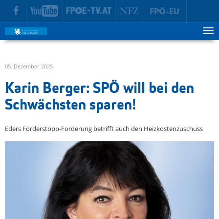
zur Hauptnavigation springen
zum Inhalt springen
Tog
ma
me
05. Dezember 2025
Karin Berger: SPÖ will bei den
Schwächsten sparen!
Eders Förderstopp-Forderung betrifft auch den Heizkostenzuschuss