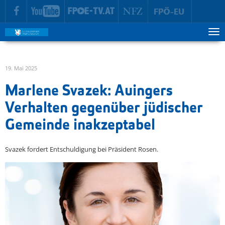
zur Hauptnavigation springen
zum Inhalt springen
Tog
ma
me
19. Mai 2025
Marlene Svazek: Auingers
Verhalten gegenüber jüdischer
Gemeinde inakzeptabel
Svazek fordert Entschuldigung bei Präsident Rosen.