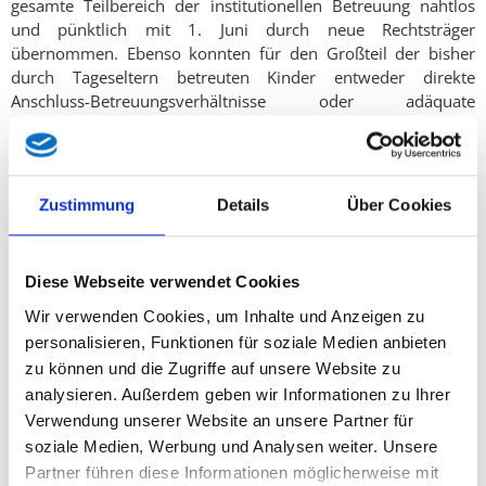
gesamte Teilbereich der institutionellen Betreuung nahtlos
und pünktlich mit 1. Juni durch neue Rechtsträger
übernommen. Ebenso konnten für den Großteil der bisher
durch Tageseltern betreuten Kinder entweder direkte
Anschluss-Betreuungsverhältnisse oder adäquate
Überbrückungslösungen organisiert werden.“
„Und auch für jene vereinzelten Konstellationen, die nicht
bereits durch eine der oben genannten Varianten abgedeckt
Zustimmung
Details
Über Cookies
werden, organisieren wir aktuell passende Alternativen. Aus
diesem Grund beschließen wir heute im Landtag auch eine
Gesetzesänderung, die zu diesem Zweck die Schaffung
Diese Webseite verwendet Cookies
temporärer zusätzlicher Gruppenplätze in sämtlichen
Betreuungsformen ermöglicht“, führt Svazek aus. „In diesen
Wir verwenden Cookies, um Inhalte und Anzeigen zu
wenigen Fällen stehen das zuständige Ressort und Referat im
personalisieren, Funktionen für soziale Medien anbieten
Übrigen auch jederzeit bereit, um Familien direkt bei der
zu können und die Zugriffe auf unsere Website zu
individuellen Lösungsfindung zu unterstützen.“
analysieren. Außerdem geben wir Informationen zu Ihrer
Verwendung unserer Website an unsere Partner für
Scharfe Kritik übt die Landeshauptfrau-Stellvertreterin vor
diesem Hintergrund einmal mehr an dem aus ihrer Sicht grob
soziale Medien, Werbung und Analysen weiter. Unsere
unverantwortlichen Verhalten der Grünen: „Insbesondere der
Partner führen diese Informationen möglicherweise mit