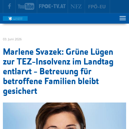
zur Hauptnavigation springen
zum Inhalt springen
Tog
ma
me
03. Juni 2026
Marlene Svazek: Grüne Lügen
zur TEZ-Insolvenz im Landtag
entlarvt - Betreuung für
betroffene Familien bleibt
gesichert