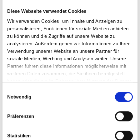
ankündigt: „Der Bund führt in Sachen Jugendschutz gerne in
Diese Webseite verwendet Cookies
aller Ruhe verfassungsrechtliche Kompetenzdiskussionen,
Wir verwenden Cookies, um Inhalte und Anzeigen zu
duckt sich aber weg, wenn akute
personalisieren, Funktionen für soziale Medien anbieten
Gesundheitsgefährdungbesteht - so war es auch schon in
zu können und die Zugriffe auf unsere Website zu
Sachen Nikotinbeutel, wo wir in Salzburg zwei Jahrefrüher
analysieren. Außerdem geben wir Informationen zu Ihrer
Fakten geschaffen haben. Auch in diesem Fall werden wir
Verwendung unserer Website an unsere Partner für
handeln und nichtdarauf warten, bis die Verlierer-Koalition im
soziale Medien, Werbung und Analysen weiter. Unsere
Bund sich bemüßigt fühlt, in die Gänge zukommen.“
Partner führen diese Informationen möglicherweise mit
weiteren Daten zusammen, die Sie ihnen bereitgestellt
haben oder die sie im Rahmen Ihrer Nutzung der Dienste
Twitter
gesammelt haben.
Einwilligungsauswahl
Notwendig
Präferenzen
Beliebteste Beiträge
Statistiken