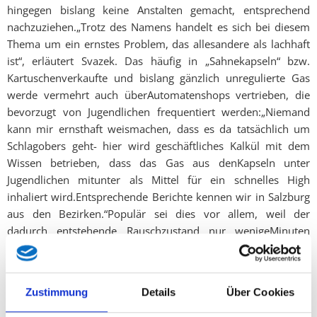
hingegen bislang keine Anstalten gemacht, entsprechend
nachzuziehen.„Trotz des Namens handelt es sich bei diesem
Thema um ein ernstes Problem, das allesandere als lachhaft
ist“, erläutert Svazek. Das häufig in „Sahnekapseln“ bzw.
Kartuschenverkaufte und bislang gänzlich unregulierte Gas
werde vermehrt auch überAutomatenshops vertrieben, die
bevorzugt von Jugendlichen frequentiert werden:„Niemand
kann mir ernsthaft weismachen, dass es da tatsächlich um
Schlagobers geht- hier wird geschäftliches Kalkül mit dem
Wissen betrieben, dass das Gas aus denKapseln unter
Jugendlichen mitunter als Mittel für ein schnelles High
inhaliert wird.Entsprechende Berichte kennen wir in Salzburg
aus den Bezirken.“Populär sei dies vor allem, weil der
dadurch entstehende Rauschzustand nur wenigeMinuten
andauere und anders als Alkohol keinen Kater nach sich ziehe
- dafür aberpotentiell schwere Folgeschäden: „Fachleute
warnen beispielsweise neben demallgemeinen Suchtfaktor
Zustimmung
Details
Über Cookies
vor Sauerstoffmangel, Nervenschäden und Herzproblemen“,
soSvazek, die aus diesem Grund ein Vorpreschen Salzburgs