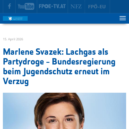
zur Hauptnavigation springen
zum Inhalt springen
Tog
ma
me
15. April 2026
Marlene Svazek: Lachgas als
Partydroge - Bundesregierung
beim Jugendschutz erneut im
Verzug