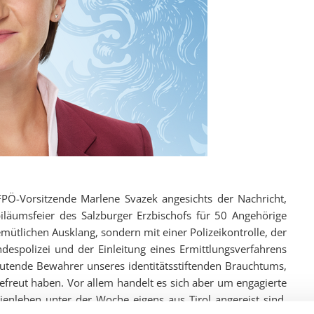
d FPÖ-Vorsitzende Marlene Svazek angesichts der Nachricht,
iläumsfeier des Salzburger Erzbischofs für 50 Angehörige
mütlichen Ausklang, sondern mit einer Polizeikontrolle, der
espolizei und der Einleitung eines Ermittlungsverfahrens
utende Bewahrer unseres identitätsstiftenden Brauchtums,
efreut haben. Vor allem handelt es sich aber um engagierte
lienleben unter der Woche eigens aus Tirol angereist sind,