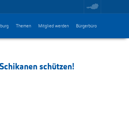
toggle
region
menu
zburg
Themen
Mitglied werden
Bürgerbüro
 Schikanen schützen!