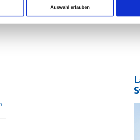
ert und nicht die vermeintlichen ‚Menschenrechte‘ finsterer
Auswahl erlauben
L
S
n