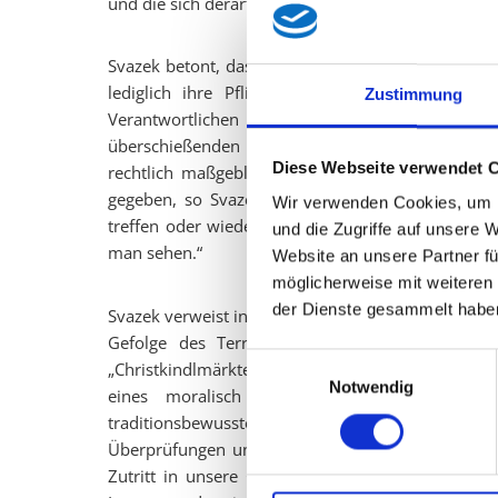
und die sich derartige Schikanen schlichtweg nicht
Svazek betont, dass ihre Kritik nicht der Polizei 
lediglich ihre Pflicht und vollziehen die Ges
Zustimmung
Verantwortlichen für eine ausufernde Bürok
überschießenden Restriktionen mündet, allerdings
Diese Webseite verwendet 
rechtlich maßgeblich gewesen, auch in Österreic
gegeben, so Svazek weiter: „Ob die Auswirkungen
Wir verwenden Cookies, um I
treffen oder wieder rechtschaffene Bürger bzw. Br
und die Zugriffe auf unsere 
man sehen.“
Website an unsere Partner fü
möglicherweise mit weiteren
der Dienste gesammelt habe
Svazek verweist in diesem Zusammenhang etwa auf d
Gefolge des Terroranschlags das Tragen von t
Einwilligungsauswahl
„Christkindlmärkte, Volksfeste und Brauchtumsve
Notwendig
eines moralisch bankrotten Asylsystems g
traditionsbewussten Bürgern. Und trotzdem sind e
Überprüfungen unterziehen müssen, während sich 
Zutritt in unsere Gesellschaft erzwingen kann. 