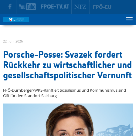
zur Hauptnavigation springen
zum Inhalt springen
Tog
ma
me
22. Juni 2026
Porsche-Posse: Svazek fordert
Rückkehr zu wirtschaftlicher und
gesellschaftspolitischer Vernunft
FPÖ-Dürnberger/WKS-Ranftler: Sozialismus und Kommunismus sind
Gift für den Standort Salzburg