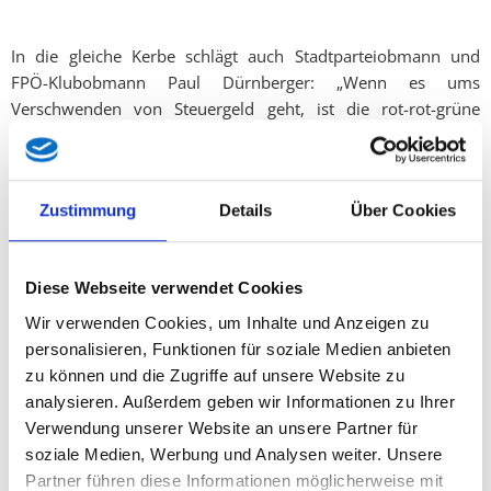
In die gleiche Kerbe schlägt auch Stadtparteiobmann und
FPÖ-Klubobmann Paul Dürnberger: „Wenn es ums
Verschwenden von Steuergeld geht, ist die rot-rot-grüne
Stadtregierung vorn dabei – nicht jedoch in der Standort- und
Wirtschaftspolitik, wie auch diese Episode zeigt. Die an uns
herangetragenen Klagen vieler Salzburger Unternehmer über
Zustimmung
Details
Über Cookies
unverständliche Blockaden und Schikanen sind mehr als
berechtigt. Bürgermeister Auinger muss endlich
Verantwortung übernehmen und diesem linken Treiben ein
Diese Webseite verwendet Cookies
Ende setzen. Aufgabe eines Bürgermeisters muss es sein, die
Stadt nach vorne zu bringen, durch Impulse statt Blockade
Wir verwenden Cookies, um Inhalte und Anzeigen zu
und Dynamik statt Stillstand.“
personalisieren, Funktionen für soziale Medien anbieten
zu können und die Zugriffe auf unsere Website zu
analysieren. Außerdem geben wir Informationen zu Ihrer
Auch Salzburgs Vizepräsident der Wirtschaftskammer Norbert
Verwendung unserer Website an unsere Partner für
Ranftler ist fassungslos über die Stadtpolitik: „Durch den
soziale Medien, Werbung und Analysen weiter. Unsere
Weggang von Wolfgang Porsche entsteht kein einziger
Partner führen diese Informationen möglicherweise mit