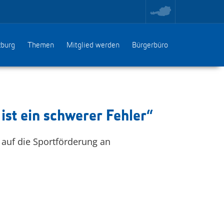
toggle
region
menu
zburg
Themen
Mitglied werden
Bürgerbüro
st ein schwerer Fehler“
 auf die Sportförderung an