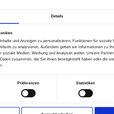
lt mir sofort die großartige Teamleistung der Österreicher
rtett mit Michael Gruber, Christoph Bieler, Felix Gottwald
ellen Zielsprint gegen das hoch favorisierte deutsche Team
Details
che Momente begeistern Generationen und sind das Herz des
Cookies
nhalte und Anzeigen zu personalisieren, Funktionen für soziale
IOC daher ein völlig falsches Signal: „Die Streichung der
Website zu analysieren. Außerdem geben wir Informationen zu I
ramm ist fatal und in keiner Weise nachvollziehbar. Sie
r soziale Medien, Werbung und Analysen weiter. Unsere Partner
onären der eigentliche sportliche Gedanke längst in den
 Daten zusammen, die Sie ihnen bereitgestellt haben oder die s
on und sportliche Vielfalt zu bewahren, scheinen zunehmend
n.
 zum Nachteil einer faszinierenden Sportart.“
Präferenzen
Statistiken
er auch auf die Folgen für den Standort Salzburg. „Diese
e wird auch Auswirkungen auf einzelne Förderschienen im
ngen nun genau analysieren und in den nächsten Tagen und
n prüfen. Unser Ziel bleibt es, den nordischen Sport und
terstützen.“