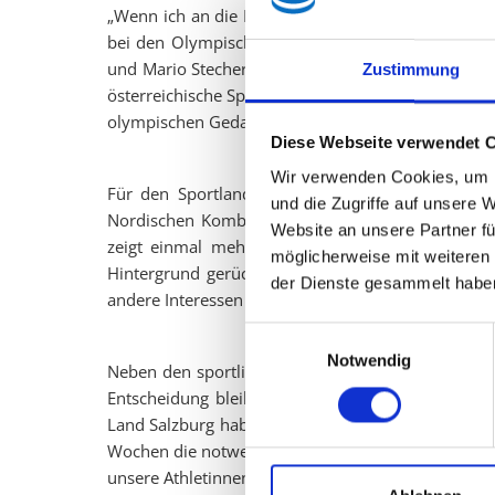
„Wenn ich an die Nordische Kombination denke, fäl
bei den Olympischen Spielen in Turin ein. Das Qua
und Mario Stecher hat damals mit einem sensation
Zustimmung
österreichische Sportgeschichte geschrieben. Sol
olympischen Gedankens“, erinnert Zauner.
Diese Webseite verwendet 
Wir verwenden Cookies, um I
Für den Sportlandesrat ist die Entscheidung des 
und die Zugriffe auf unsere 
Nordischen Kombination aus dem olympischen Prog
Website an unsere Partner fü
zeigt einmal mehr, dass bei manchen IOC-Funkti
möglicherweise mit weiteren
Hintergrund gerückt ist. Statt Leistung, Traditi
der Dienste gesammelt habe
andere Interessen im Vordergrund zu stehen – sehr
Einwilligungsauswahl
Notwendig
Neben den sportlichen Auswirkungen verweist Zaun
Entscheidung bleibt nicht ohne Konsequenzen. Si
Land Salzburg haben. Wir werden diese Entwicklu
Wochen die notwendigen Reaktionen und Anpassunge
unsere Athletinnen und Athleten bestmöglich zu un