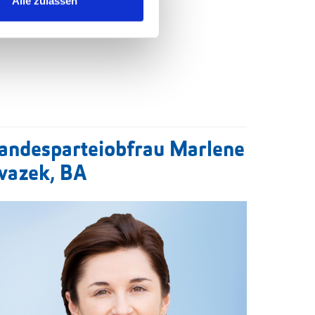
Alle zulassen
andesparteiobfrau Marlene
vazek, BA