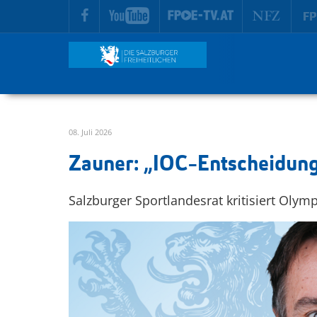
zur Hauptnavigation springen
zum Inhalt springen
08. Juli 2026
Zauner: „IOC-Entscheidung 
Salzburger Sportlandesrat kritisiert Oly