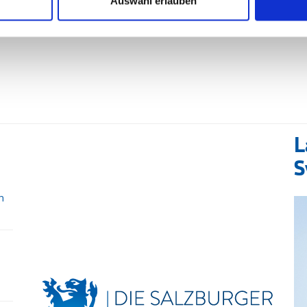
Auswahl erlauben
L
S
n