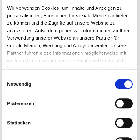
Email:
fuerweger(at)salzburg.gv.at
Wir verwenden Cookies, um Inhalte und Anzeigen zu
Webseite:
https://www.salzburg.gv.at/fuerweger
personalisieren, Funktionen für soziale Medien anbieten
zu können und die Zugriffe auf unsere Website zu
FPÖ Gemeinderatsklub Salzburg
analysieren. Außerdem geben wir Informationen zu Ihrer
Verwendung unserer Website an unsere Partner für
soziale Medien, Werbung und Analysen weiter. Unsere
Partner führen diese Informationen möglicherweise mit
1
2
3
4
5
Nächste Seite
weiteren Daten zusammen, die Sie ihnen bereitgestellt
haben oder die sie im Rahmen Ihrer Nutzung der Dienste
gesammelt haben.
Einwilligungsauswahl
Notwendig
Präferenzen
Beliebteste Beiträge
Karkogel/Abtenau: Svazek freut sich über gemeinsame Lösung
Statistiken
und Perspektive für die Region
30. Juni 2026