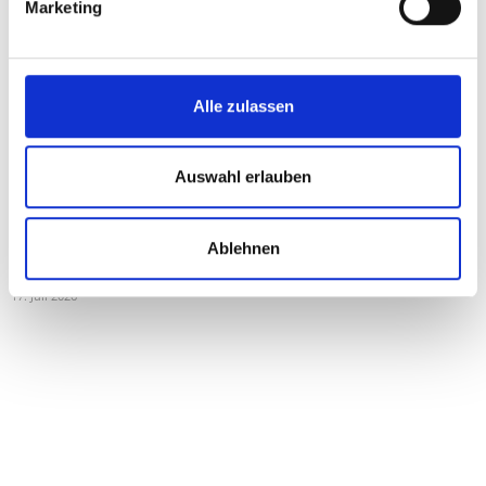
Marketing
Karin Berger: Rotes Pflegechaos bei den Acute Community
Nurses
15. Juli 2026
Alle zulassen
Svazek zu Landschaftsschutz am Obertauern
Auswahl erlauben
22. Juni 2026
Dominic Maier: Tierheim darf nicht zur Dauerverwahrstelle
Ablehnen
werden
17. Juli 2026