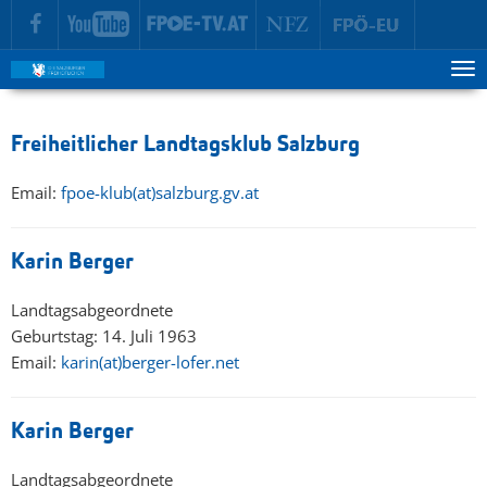
zur Hauptnavigation springen
zum Inhalt springen
Tog
ma
me
Freiheitlicher Landtagsklub Salzburg
Email:
fpoe-klub(at)salzburg.gv.at
Karin Berger
Landtagsabgeordnete
Geburtstag: 14. Juli 1963
Email:
karin(at)berger-lofer.net
Karin Berger
Landtagsabgeordnete