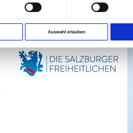
S
n
Auswahl erlauben