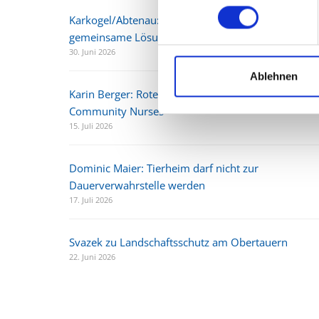
Karkogel/Abtenau: Svazek freut sich über
gemeinsame Lösung und Perspektive für die Regio
30. Juni 2026
Ablehnen
Karin Berger: Rotes Pflegechaos bei den Acute
Community Nurses
15. Juli 2026
Dominic Maier: Tierheim darf nicht zur
Dauerverwahrstelle werden
17. Juli 2026
Svazek zu Landschaftsschutz am Obertauern
22. Juni 2026