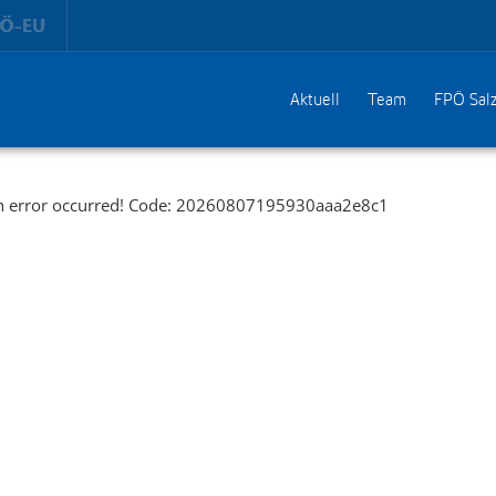
Aktuell
Team
FPÖ Sal
n error occurred! Code: 20260807195930aaa2e8c1