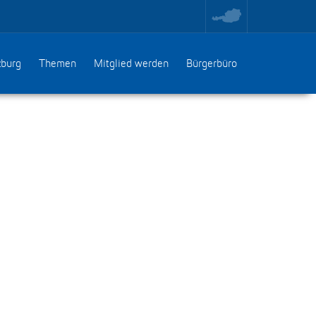
toggle
region
menu
zburg
Themen
Mitglied werden
Bürgerbüro